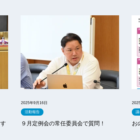
2025年9月16日
202
活動報告
議
関す
９月定例会の常任委員会で質問！
お