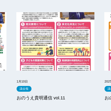
1月10日
202
議会報
議
おのうえ貴明通信 vol.11
お